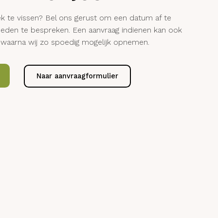
R DIRECT JOUW PLEK!
stek te vissen? Bel ons gerust om een datum af te
jkheden te bespreken. Een aanvraag indienen kan ook
lier, waarna wij zo spoedig mogelijk opnemen.
 05
Naar aanvraagformulier