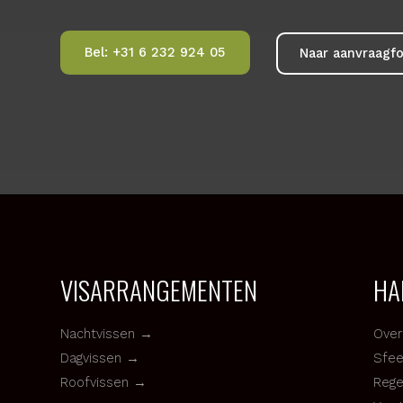
Zin om bij ons te komen vissen? Bel ons gerust, 
mogelijkheden. Heb je liever dat wij contact met 
Bel: +31 6 232 924 05
Naar aanvraag
VISARRANGEMENTEN
H