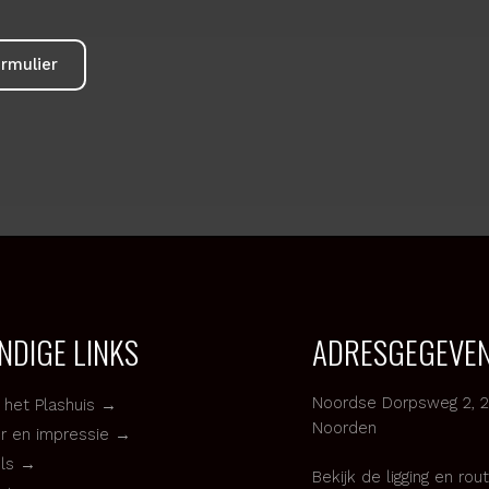
dan kijken we direct samen naar een geschikte datum en d
je opnemen? Laat dan je gegevens achter via het aanvraagfo
formulier
ANDIGE LINKS
ADRESGEGE